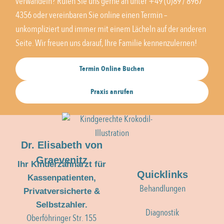
verwandeln? Rufen Sie uns gerne an unter +49 (0)89 / 8967
4356 oder vereinbaren Sie online einen Termin –
unkompliziert und immer mit einem Lächeln auf der anderen
Seite. Wir freuen uns darauf, Ihre Familie kennenzulernen!
Termin Online Buchen
Praxis anrufen
Dr. Elisabeth von
Graevenitz
Ihr Kinderzahnarzt für
Quicklinks
Kassenpatienten,
Behandlungen
Privatversicherte &
Selbstzahler.
Diagnostik
Oberföhringer Str. 155